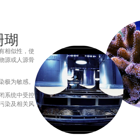
珊瑚
有相似性，使
物源或人源骨
染极为敏感。
闭系统中受控
污染及相关风